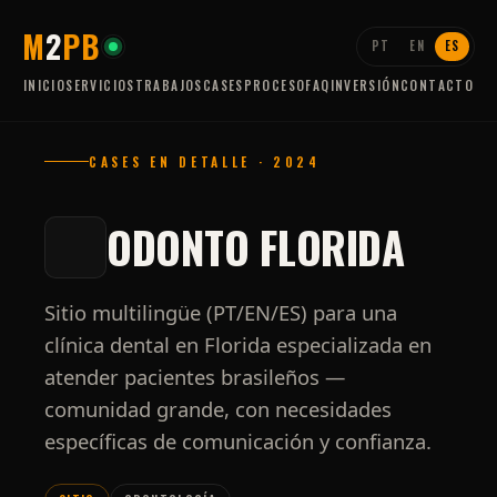
M
2
P
B
PT
EN
ES
INICIO
SERVICIOS
TRABAJOS
CASES
PROCESO
FAQ
INVERSIÓN
CONTACTO
CASES EN DETALLE · 2024
ODONTO FLORIDA
Sitio multilingüe (PT/EN/ES) para una
clínica dental en Florida especializada en
atender pacientes brasileños —
comunidad grande, con necesidades
específicas de comunicación y confianza.