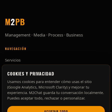
M
2
P
B
Management · Media · Process · Business
NAVEGACIÓN
Servicios
Proceso
Nosotros
COOKIES Y PRIVACIDAD
Contacto
Usamos cookies para entender cómo usas el sitio
(Google Analytics, Microsoft Clarity) y mejorar tu
experiencia. M2Chat guarda tu conversación localmente.
CONTACTO
Puedes aceptar todo, rechazar o personalizar.
pm@m2pb.com
ACEPTAR TODO