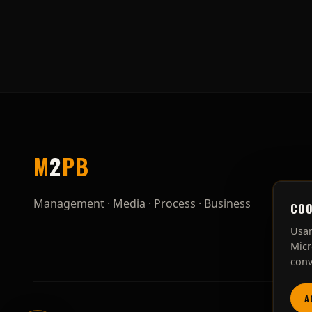
M
2
P
B
Management · Media · Process · Business
COO
Usam
Micr
conv
A