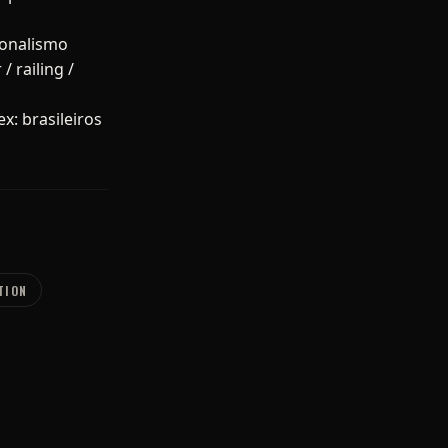
ionalismo
 railing /
x: brasileiros
TION