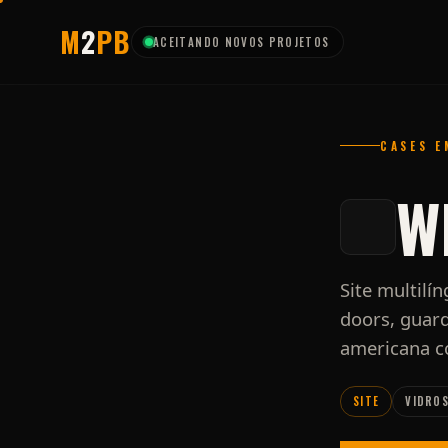
M
2
P
B
ACEITANDO NOVOS PROJETOS
CASES E
W
Site multilí
doors, guar
americana c
SITE
VIDRO