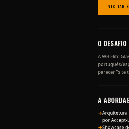
VISITAR 
O DESAFIO
A WB Elite Gla
português/esp
parecer "site
A ABORDA
Arquitetura 
por Accept
Showcase de 