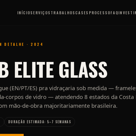
INÍCIO
SERVIÇOS
TRABALHOS
CASES
PROCESSO
FAQ
INVEST
M DETALHE · 2024
B ELITE GLASS
ngue (EN/PT/ES) pra vidraçaria sob medida — framel
da-corpos de vidro — atendendo 8 estados da Costa 
om mão-de-obra majoritariamente brasileira.
S
DURAÇÃO ESTIMADA: 5–7 SEMANAS