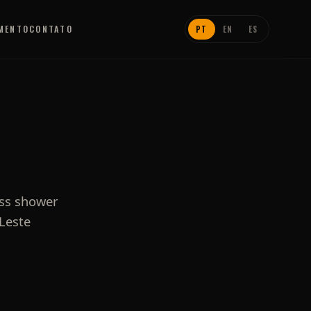
IMENTO
CONTATO
PT
EN
ES
ess shower
Leste