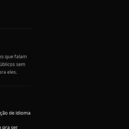
ros que falam
públicos sem
ra eles.
cção de idioma
o pra ser