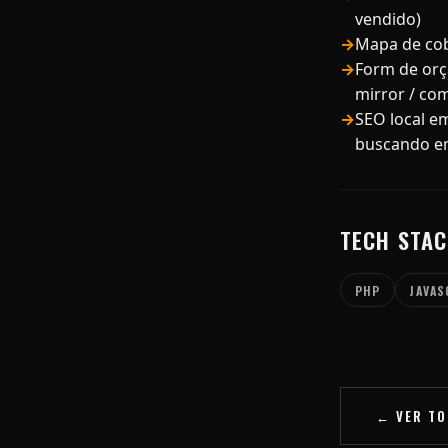
vendido)
Mapa de cob
Form de orç
mirror / co
SEO local e
buscando e
TECH STA
PHP
JAVAS
← VER TO