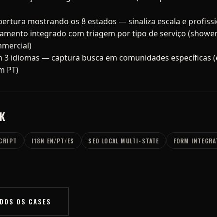
ertura mostrando os 8 estados — sinaliza escala e profiss
amento integrado com triagem por tipo de serviço (shower /
mmercial)
m 3 idiomas — captura busca em comunidades específicas (e
m PT)
CK
CRIPT
I18N EN/PT/ES
SEO LOCAL MULTI-STATE
FORM INTEGRA
DOS OS CASES