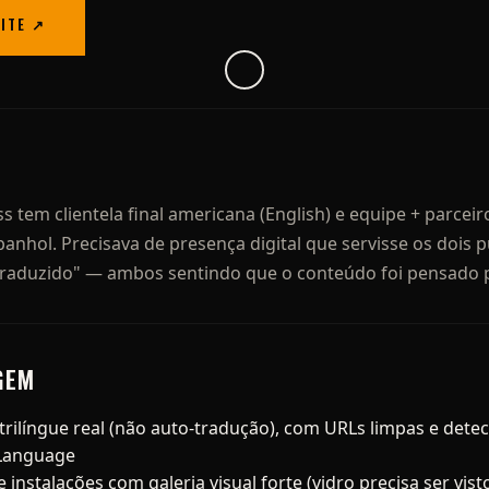
SITE ↗
ss tem clientela final americana (English) e equipe + parcei
anhol. Precisava de presença digital que servisse os dois 
 traduzido" — ambos sentindo que o conteúdo foi pensado p
GEM
trilíngue real (não auto-tradução), com URLs limpas e dete
-Language
instalações com galeria visual forte (vidro precisa ser vist