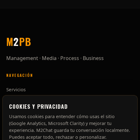
M
2
P
B
Management · Media · Process · Business
NAVEGACIÓN
Servicios
Proceso
Nosotros
COOKIES Y PRIVACIDAD
Contacto
Usamos cookies para entender cómo usas el sitio
(Google Analytics, Microsoft Clarity) y mejorar tu
CONTACTO
experiencia. M2Chat guarda tu conversación localmente.
Puedes aceptar todo, rechazar o personalizar.