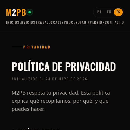
M
2
P
B
PT
EN
ES
INICIO
SERVICIOS
TRABAJOS
CASES
PROCESO
FAQ
INVERSIÓN
CONTACTO
PRIVACIDAD
POLÍTICA DE PRIVACIDAD
ACTUALIZADO EL 24 DE MAYO DE 2026
M2PB respeta tu privacidad. Esta política
explica qué recopilamos, por qué, y qué
puedes hacer.