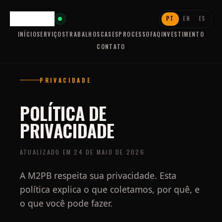
PT
EN
ES
INÍCIO
SERVIÇOS
TRABALHOS
CASES
PROCESSO
FAQ
INVESTIMENTO
CONTATO
PRIVACIDADE
POLÍTICA DE
PRIVACIDADE
ATUALIZADO EM 24 DE MAIO DE 2026
A M2PB respeita sua privacidade. Esta
política explica o que coletamos, por quê, e
o que você pode fazer.