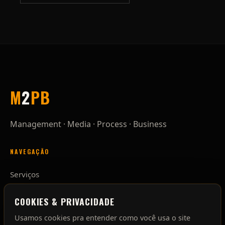
M
2
P
B
Management · Media · Process · Business
NAVEGAÇÃO
Serviços
Processo
Sobre
COOKIES & PRIVACIDADE
Contato
Usamos cookies pra entender como você usa o site